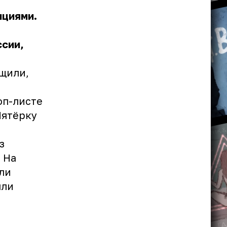
ициями.
ссии,
бщили,
оп-листе
Пятёрку
з
 На
ли
яли