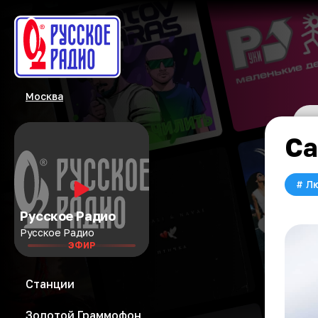
Москва
Са
#
Л
Русское Радио
Русское Радио
ЭФИР
Станции
Золотой Граммофон