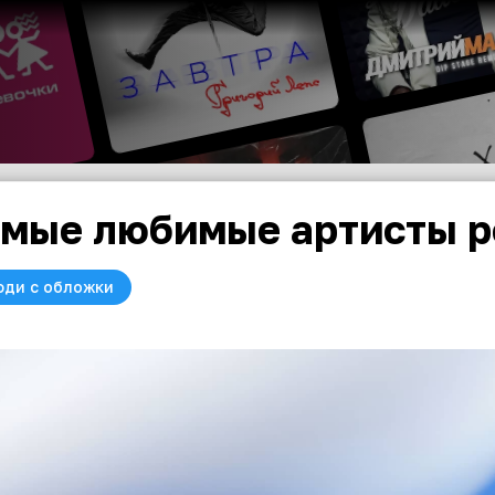
мые любимые артисты р
юди с обложки