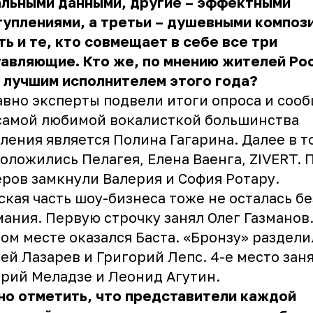
альными данными, другие – эффектными
уплениями, а третьи – душевными композ
ть и те, кто совмещает в себе все три
авляющие. Кто же, по мнению жителей Ро
 лучшим исполнителем этого года?
вно эксперты подвели итоги опроса и соо
самой любимой вокалисткой большинства
ления является Полина Гагарина. Далее в т
оложились Пелагея, Елена Ваенга, ZIVERT. 
ров замкнули Валерия и София Ротару.
кая часть шоу-бизнеса тоже не осталась бе
ания. Первую строчку занял Олег Газманов.
ом месте оказался Баста. «Бронзу» раздели
ей Лазарев и Григорий Лепс. 4-е место зан
рий Меладзе и Леонид Агутин.
но отметить, что представители каждой