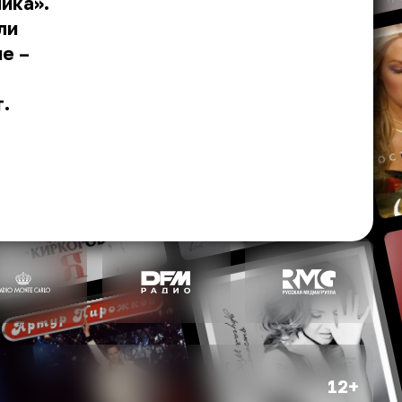
ика».
ли
е –
.
12+