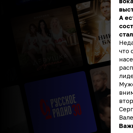
вок
выст
А ес
сост
стал
Неда
что 
насе
расп
лиде
Мужс
вним
втор
Серг
Вале
Важ