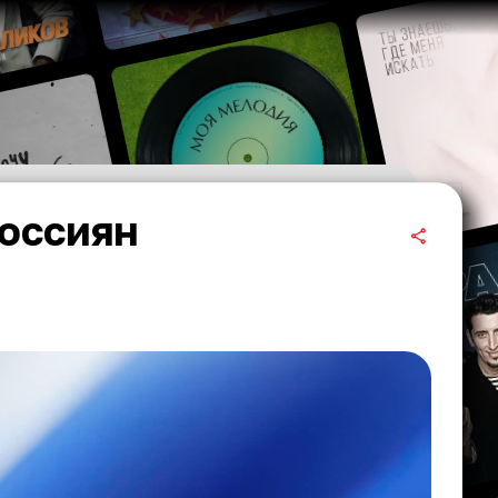
оссиян