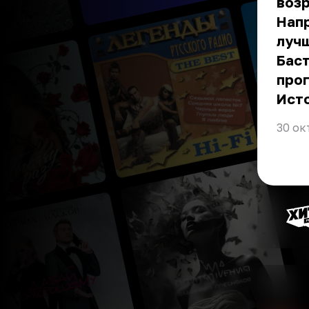
возр
Напр
лучш
Баст
прог
Ист
30 ок