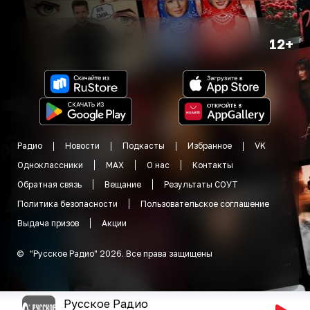
12+
Радио
Новости
Подкасты
Избранное
VK
Одноклассники
MAX
О нас
Контакты
Обратная связь
Вещание
Результаты СОУТ
Политика безопасности
Пользовательское соглашение
Выдача призов
Акции
©
"
Русское Радио
"
2026
.
Все права защищены
Русское Радио