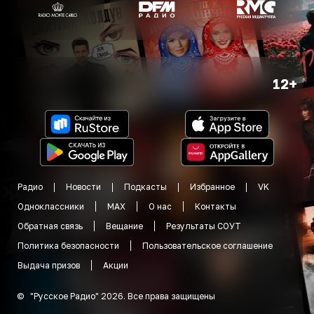
12+
Радио
Новости
Подкасты
Избранное
VK
Одноклассники
MAX
О нас
Контакты
Обратная связь
Вещание
Результаты СОУТ
Политика безопасности
Пользовательское соглашение
Выдача призов
Акции
©
"
Русское Радио
"
2026
.
Все права защищены