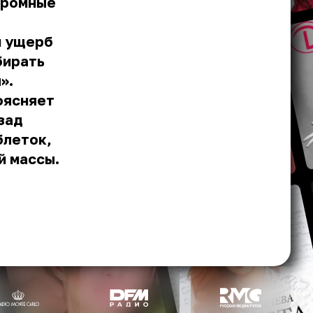
громные
й ущерб
бирать
».
поясняет
зад
блеток,
й массы.