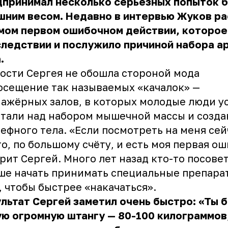
дпринимал несколько серьёзных попыток 
шним весом. Недавно в интервью Жуков р
амом первом ошибочном действии, которое
ледствии и послужило причиной набора а
.
ости Сергея не обошла стороной мода
осещение так называемых «качалок» —
ажёрных залов, в которых молодые люди у
тали над набором мышечной массы и созд
ефного тела. «Если посмотреть на меня сей
то, по большому счёту, и есть моя первая ош
рит Сергей. Много лет назад кто-то посове
е начать принимать специальные препара
, чтобы быстрее «накачаться».
льтат Сергей заметил очень быстро: «Ты 
ю огромную штангу — 80-100 килограммов