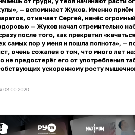
маешь от груди, у тебя начинают расти о
улы», — вспоминает Жуков. Именно приём
аратов, отмечает Сергей, нанёс огромны
 здоровью —
Жуков
начал стремительно на
сразу после того, как прекратил «качаться
ех самых пор у меня и пошла полнота», — 
ст, очень сожалея о том, что много лет на
о не предостерёг его от употребления та
собствующих ускоренному росту мышечно
я 08:00 2020