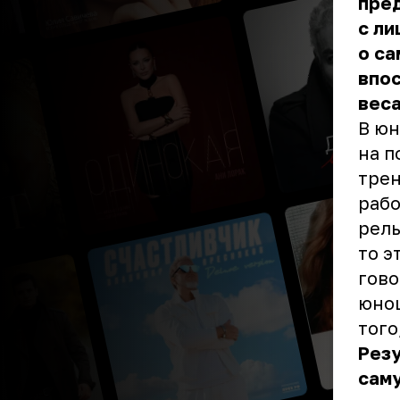
пре
с ли
о с
впос
веса
В юн
на п
трен
рабо
рель
то э
гово
юнош
того
Резу
саму