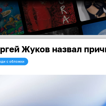
ргей Жуков назвал прич
юди с обложки