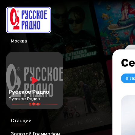
Москва
Се
#
Л
Русское Радио
Русское Радио
ЭФИР
Станции
Золотой Граммофон