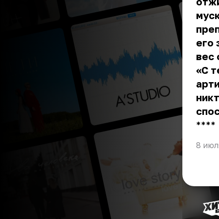
отжи
муск
преп
его
вес 
«С т
арти
никт
спо
** **
8 июл