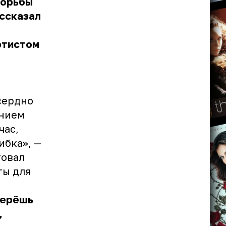
борьбы
ассказал
ртистом
сердно
анием
час,
ибка», —
товал
ты для
берёшь
,