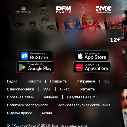
12+
Радио
Новости
Подкасты
Избранное
VK
Одноклассники
MAX
О нас
Контакты
Обратная связь
Вещание
Результаты СОУТ
Политика безопасности
Пользовательское соглашение
Выдача призов
Акции
©
"
Русское Радио
"
2026
.
Все права защищены