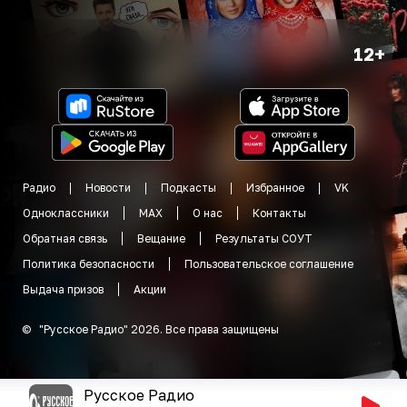
12+
Радио
Новости
Подкасты
Избранное
VK
Одноклассники
MAX
О нас
Контакты
Обратная связь
Вещание
Результаты СОУТ
Политика безопасности
Пользовательское соглашение
Выдача призов
Акции
©
"
Русское Радио
"
2026
.
Все права защищены
Русское Радио