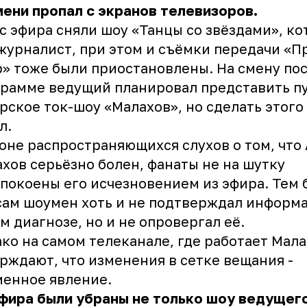
ени пропал с экранов телевизоров.
 с эфира сняли шоу «Танцы со звёздами», к
журналист, при этом и съёмки передачи «П
» тоже были приостановлены. На смену по
рамме ведущий планировал представить п
рское ток-шоу «Малахов», но сделать этого
л.
оне распространяющихся слухов о том, что
хов серьёзно болен, фанаты не на шутку
покоены его исчезновением из эфира. Тем 
сам шоумен хоть и не подтверждал информ
м диагнозе, но и не опровергал её.
ко на самом телеканале, где работает Мала
рждают, что изменения в сетке вещания -
менное явление.
фира были убраны не только шоу ведущего