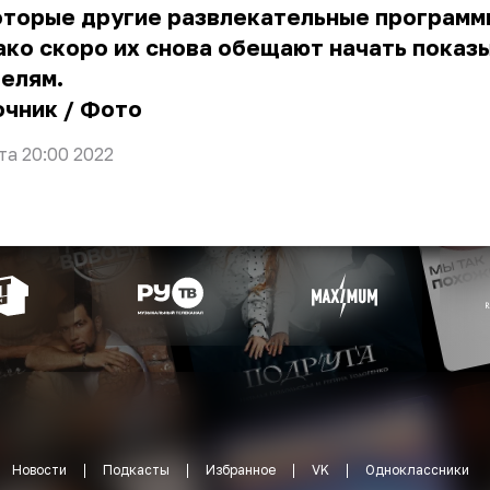
оторые другие развлекательные программ
ко скоро их снова обещают начать показ
елям.
очник
/
Фото
та 20:00 2022
Новости
Подкасты
Избранное
VK
Одноклассники