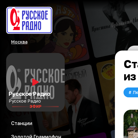
Москва
Ст
из
#
Л
Русское Радио
Русское Радио
ЭФИР
Станции
Золотой Граммофон