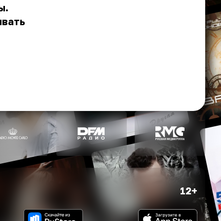
ы.
ывать
12+