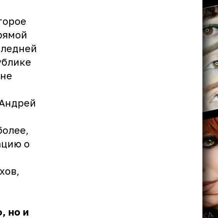
оторое
рямой
следней
ублике
 не
 Андрей
более,
ацию о
хов,
, но и