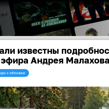
али известны подробнос
 эфира Андрея Малахов
юди с обложки