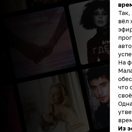
врем
Так,
вёл 
эфир
прог
авто
успе
На ф
Мала
обес
что 
своё
Одна
утве
вре
Из э