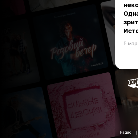
нек
Одна
зрит
Ист
5 мар
Радио