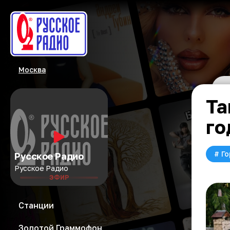
Москва
Та
го
#
Го
Русское Радио
Русское Радио
ЭФИР
Станции
Золотой Граммофон