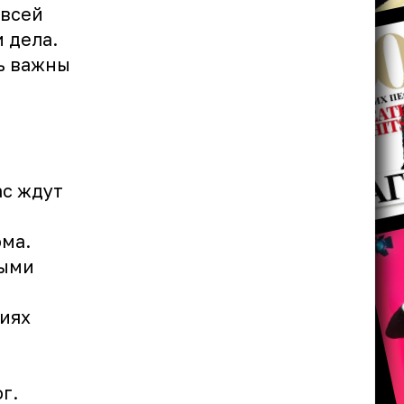
 всей
 дела.
ь важны
ас ждут
ома.
ными
иях
г.