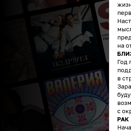
жизн
перв
Наст
мысл
пред
на о
БЛИ
Год 
подд
в ст
Зара
буду
возм
с о
РАК
Нача