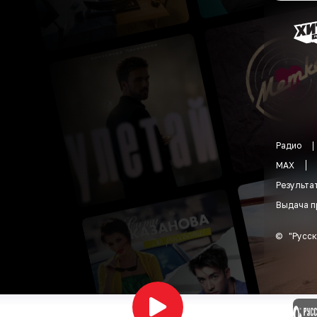
Радио
MAX
Результа
Выдача п
©
"
Русск