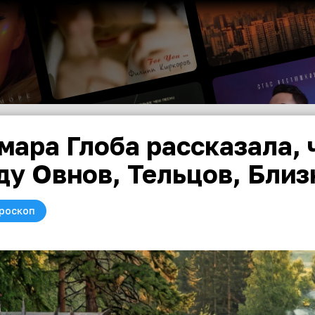
мара Глоба рассказала, 
ду Овнов, Тельцов, Близ
роскоп