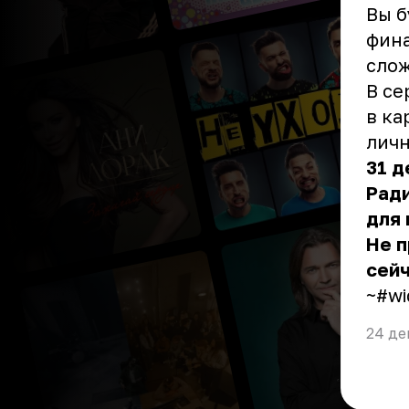
Вы б
фина
слож
В се
в ка
личн
31 д
Ради
для 
Не п
сейч
~#wi
24 де