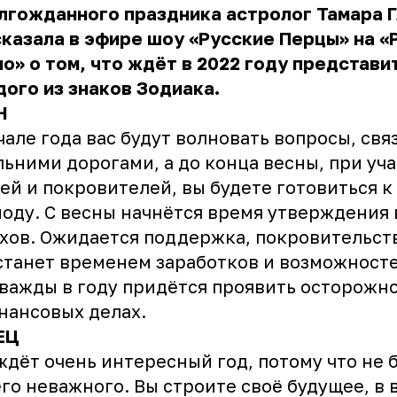
лгожданного праздника астролог Тамара 
казала в эфире шоу «Русские Перцы» на «
о» о том, что ждёт в 2022 году представи
ого из знаков Зодиака.
Н
чале года вас будут волновать вопросы, св
льними дорогами, а до конца весны, при уч
ей и покровителей, вы будете готовиться к
оду. С весны начнётся время утверждения
хов. Ожидается поддержка, покровительств
станет временем заработков и возможносте
важды в году придётся проявить осторожн
нансовых делах.
ЕЦ
ждёт очень интересный год, потому что не 
го неважного. Вы строите своё будущее, в