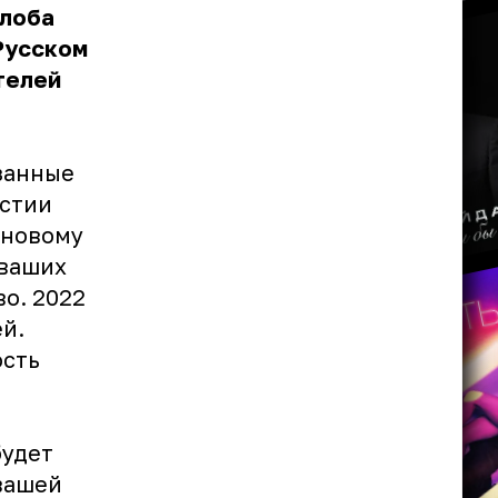
Глоба
Русском
телей
язанные
астии
 новому
 ваших
о. 2022
й.
ость
будет
 вашей