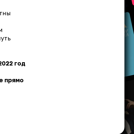
ятны
м
нуть
2022 год
е прямо