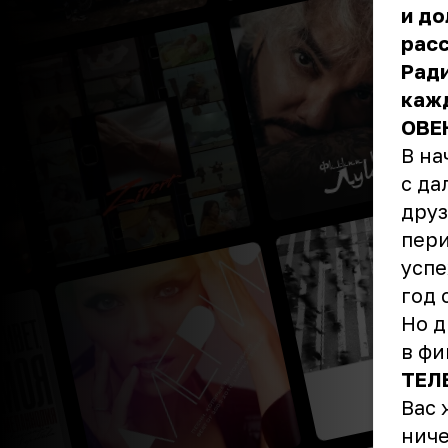
и до
расс
Ради
кажд
ОВЕ
В на
с да
друз
пери
успе
год 
Но д
в фи
ТЕЛ
Вас 
ниче