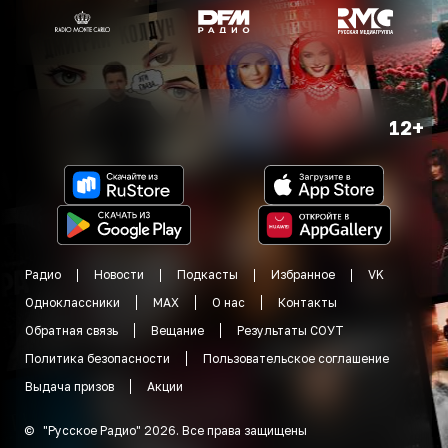
12+
Радио
Новости
Подкасты
Избранное
VK
Одноклассники
MAX
О нас
Контакты
Обратная связь
Вещание
Результаты СОУТ
Политика безопасности
Пользовательское соглашение
Выдача призов
Акции
©
"
Русское Радио
"
2026
.
Все права защищены