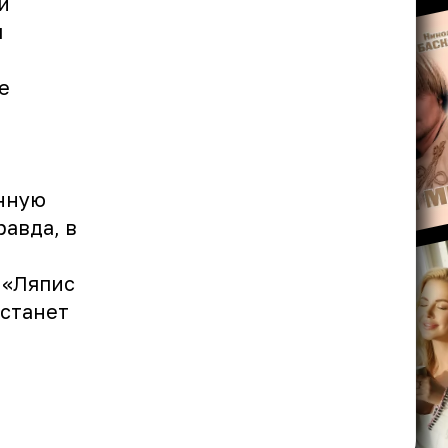
й
я
е
нную
авда, в
 «Ляпис
 станет