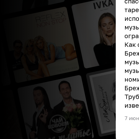
спас
таре
исп
музы
огра
Как 
Бреж
муз
музы
номи
Бреж
Труб
изве
7 июн