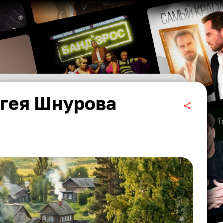
ргея Шнурова