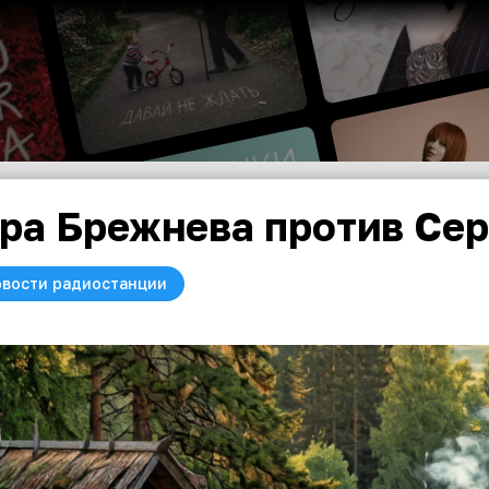
ра Брежнева против Се
вости радиостанции