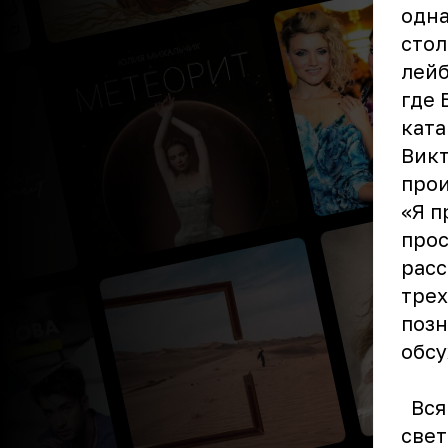
одна
стол
лейб
где 
ката
Викт
прои
«Я п
прос
расс
трех
позн
обсу
Вся 
свет