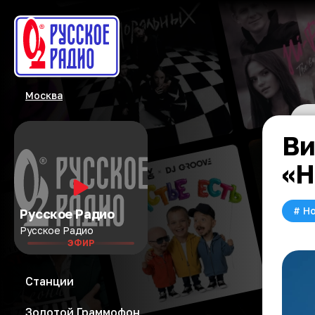
Москва
Ви
«Н
#
Но
Русское Радио
Русское Радио
ЭФИР
Станции
Золотой Граммофон