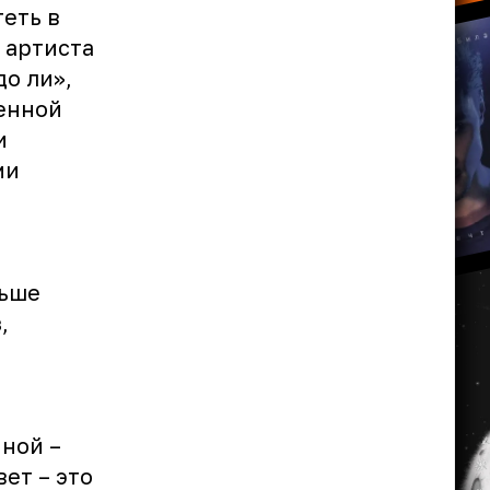
еть в
 артиста
до ли»,
ченной
и
ми
льше
,
ной –
ет – это