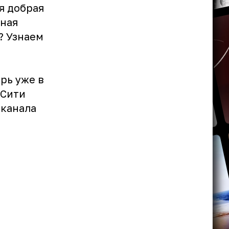
я добрая
ьная
? Узнаем
рь уже в
 Сити
еканала