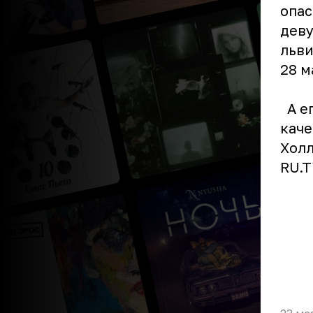
опас
деву
льви
28 м
А ег
каче
Холл
RU.