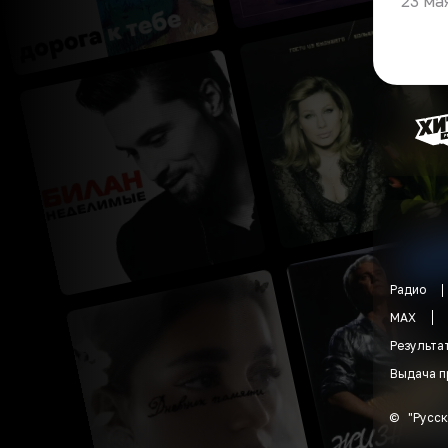
23 ма
Радио
MAX
Результа
Выдача п
©
"
Русск