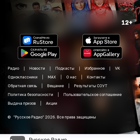
12+
Радио
Новости
Подкасты
Избранное
VK
Одноклассники
MAX
О нас
Контакты
Обратная связь
Вещание
Результаты СОУТ
Политика безопасности
Пользовательское соглашение
Выдача призов
Акции
©
"
Русское Радио
"
2026
.
Все права защищены
Русское Радио