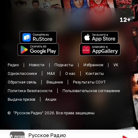
12+
Радио
Новости
Подкасты
Избранное
VK
Одноклассники
MAX
О нас
Контакты
Обратная связь
Вещание
Результаты СОУТ
Политика безопасности
Пользовательское соглашение
Выдача призов
Акции
©
"
Русское Радио
"
2026
.
Все права защищены
Русское Радио