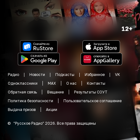
12+
Радио
Новости
Подкасты
Избранное
VK
Одноклассники
MAX
О нас
Контакты
Обратная связь
Вещание
Результаты СОУТ
Политика безопасности
Пользовательское соглашение
Выдача призов
Акции
©
"
Русское Радио
"
2026
.
Все права защищены