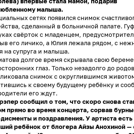
лёва) впервые стала мамой, подарив
любленному малыша.
циальных сетях появился снимок счастливо
йства, сделанный в больничной палате. Гу
уках свёрток с младенцем, предусмотрите
ыв его личико, а Юлия лежала рядом, с неж
я на супруга и малыша.
атова долгое время скрывала свою берем
осторонних глаз. Только незадолго до родов
ликовала снимок с округлившимся живото
тившись к своему будущему ребёнку и соо
родители его ждут.
рэпер сообщил о том, что скоро снова ста
м прямо во время концерта, сорвав бурны
дисменты и поздравления. У артиста есть
ший ребёнок от блогера Айзы Анохиной —