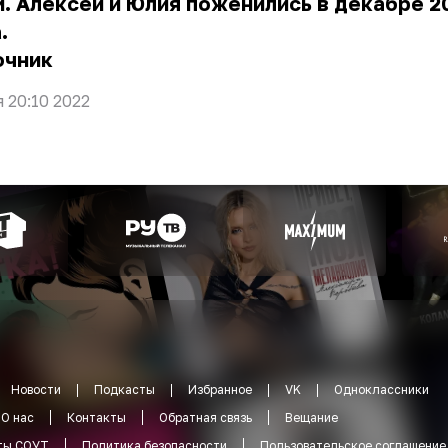
. Алексей и Юлия поженились в декабре 2
.
очник
я 20:10 2022
Новости
Подкасты
Избранное
VK
Одноклассники
О нас
Контакты
Обратная связь
Вещание
ты СОУТ
Политика безопасности
Пользовательское соглашение