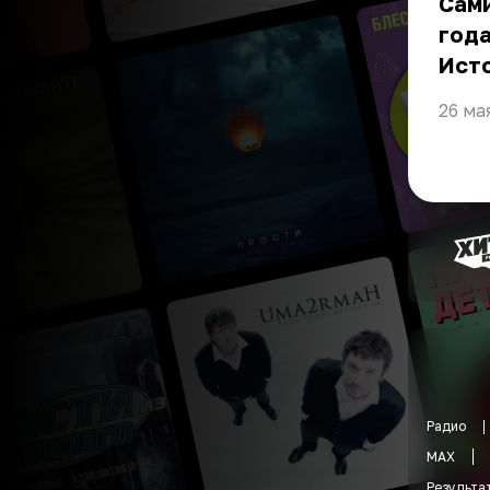
Сами
года
Ист
26 ма
Радио
MAX
Результа