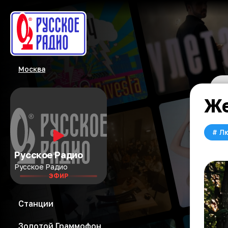
Москва
Же
#
Л
Русское Радио
Русское Радио
ЭФИР
Станции
Золотой Граммофон