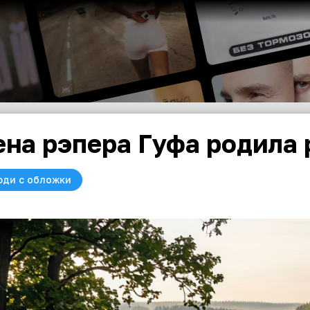
на рэпера Гуфа родила 
юди с обложки