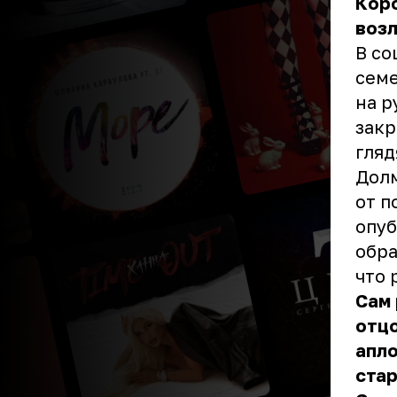
Коро
воз
В со
семе
на р
закр
гляд
Долм
от п
опуб
обра
что 
Сам 
отцо
апло
стар