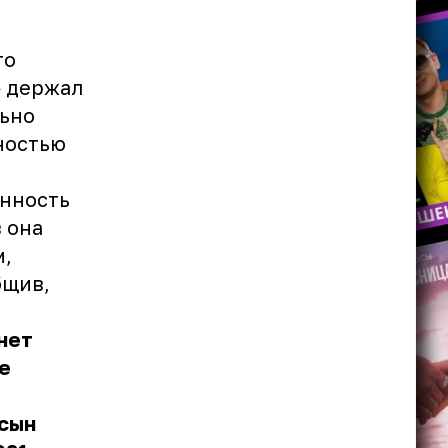
го
ф держал
льно
ностью
енность
 она
м,
бщив,
нет
е
 сын