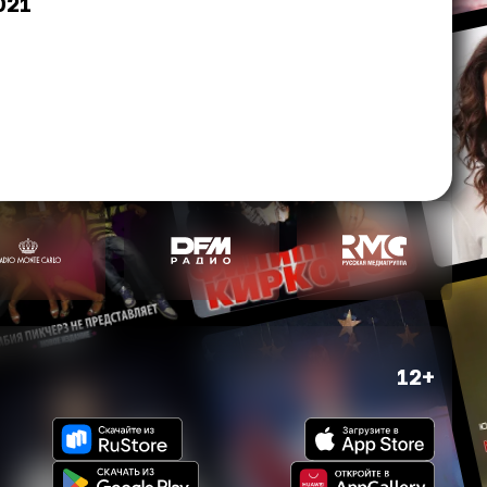
021
12+