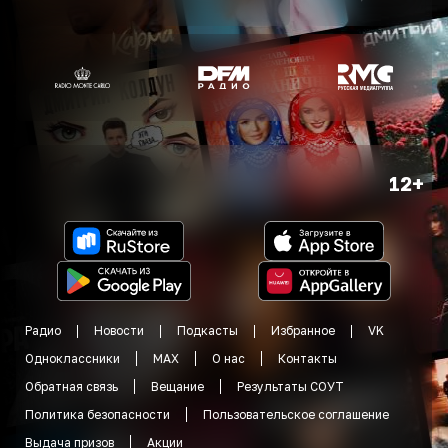
12+
Радио
Новости
Подкасты
Избранное
VK
Одноклассники
MAX
О нас
Контакты
Обратная связь
Вещание
Результаты СОУТ
Политика безопасности
Пользовательское соглашение
Выдача призов
Акции