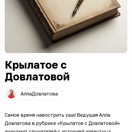
Крылатое с
Довлатовой
Алла
Довлатова
Самое время навострить уши! Ведущая Алла
Довлатова в рубрике «Крылатое с Довлатовой»
знакомит слушателей с историей известных