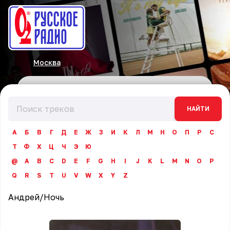
Москва
НАЙТИ
А
Б
В
Г
Д
Е
Ж
З
И
К
Л
М
Н
О
П
Р
С
Т
Ф
Х
Ц
Ч
Э
Ю
@
A
B
C
D
E
F
G
H
I
J
K
L
M
N
O
P
Q
R
S
T
U
V
W
X
Y
Z
Андрей
/
Ночь