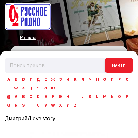
Москва
НАЙТИ
А
Б
В
Г
Д
Е
Ж
З
И
К
Л
М
Н
О
П
Р
С
Т
Ф
Х
Ц
Ч
Э
Ю
@
A
B
C
D
E
F
G
H
I
J
K
L
M
N
O
P
Q
R
S
T
U
V
W
X
Y
Z
Дмитрий
/
Love story