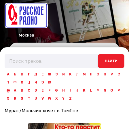
Москва
НАЙТИ
А
Б
В
Г
Д
Е
Ж
З
И
К
Л
М
Н
О
П
Р
С
Т
Ф
Х
Ц
Ч
Э
Ю
@
A
B
C
D
E
F
G
H
I
J
K
L
M
N
O
P
Q
R
S
T
U
V
W
X
Y
Z
Мурат
/
Мальчик хочет в Тамбов