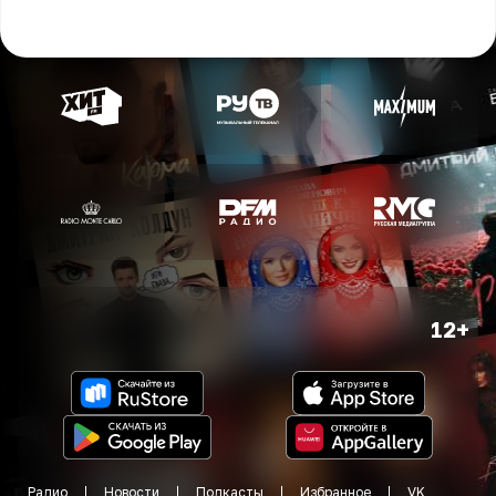
12+
Радио
Новости
Подкасты
Избранное
VK