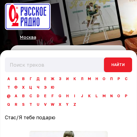
Москва
НАЙТИ
А
Б
В
Г
Д
Е
Ж
З
И
К
Л
М
Н
О
П
Р
С
Т
Ф
Х
Ц
Ч
Э
Ю
@
A
B
C
D
E
F
G
H
I
J
K
L
M
N
O
P
Q
R
S
T
U
V
W
X
Y
Z
Стас
/
Я тебе подарю