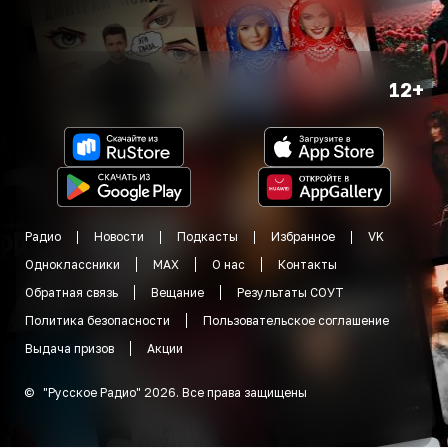
12+
Радио
Новости
Подкасты
Избранное
VK
Одноклассники
MAX
О нас
Контакты
Обратная связь
Вещание
Результаты СОУТ
Политика безопасности
Пользовательское соглашение
Выдача призов
Акции
©
"
Русское Радио
"
2026
.
Все права защищены