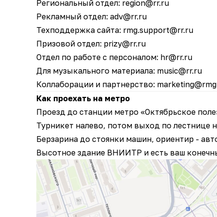
Региональный отдел:
region@rr.ru
Рекламный отдел:
adv@rr.ru
Техподдержка сайта:
rmg.support@rr.ru
Призовой отдел:
prizy@rr.ru
Отдел по работе с персоналом:
hr@rr.ru
Для музыкального материала:
music@rr.ru
Коллаборации и партнерство:
marketing@rmg
Как проехать на метро
Проезд до станции метро «Октябрьское поле»
Турникет налево, потом выход по лестнице н
Берзарина до стоянки машин, ориентир - авт
Высотное здание ВНИИТР и есть ваш
конечн