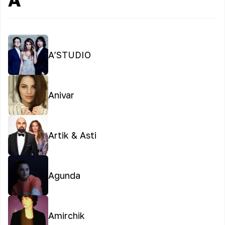
A’STUDIO
Anivar
Artik & Asti
Agunda
Amirchik