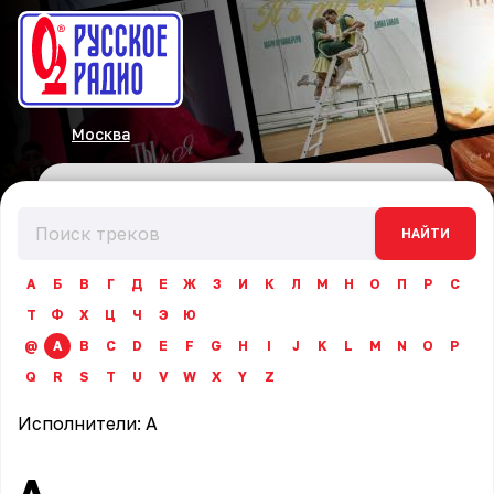
Москва
НАЙТИ
А
Б
В
Г
Д
Е
Ж
З
И
К
Л
М
Н
О
П
Р
С
Т
Ф
Х
Ц
Ч
Э
Ю
@
A
B
C
D
E
F
G
H
I
J
K
L
M
N
O
P
Q
R
S
T
U
V
W
X
Y
Z
Исполнители:
A
A