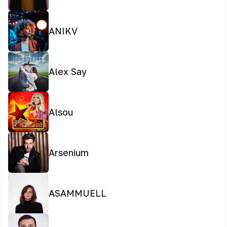
ANIKV
Alex Say
Alsou
Arsenium
ASAMMUELL