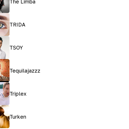
The Limba
TRIDA
TSOY
Tequilajazzz
Triplex
Turken