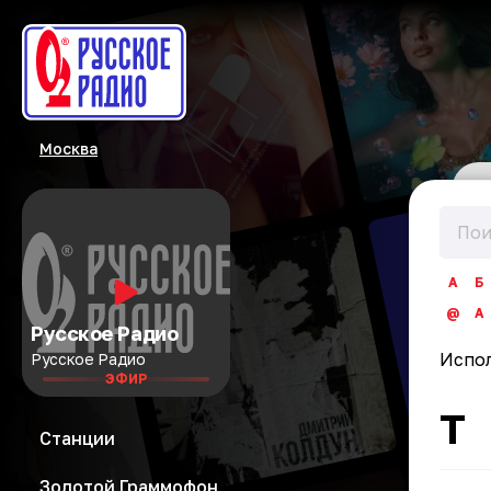
Москва
А
Б
@
A
Русское Радио
Испо
Русское Радио
ЭФИР
T
Станции
Золотой Граммофон