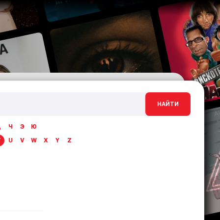
НАЙТИ
Ц
Ч
Э
Ю
T
U
V
W
X
Y
Z