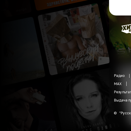
Радио
MAX
Результа
Выдача п
©
"
Русск