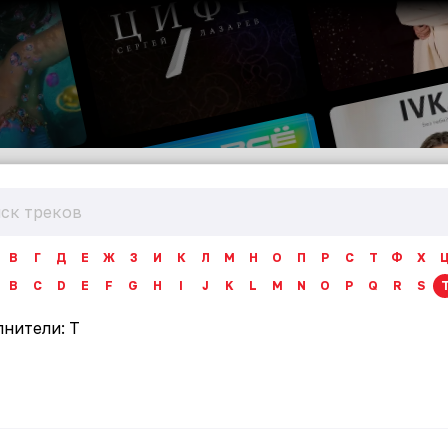
В
Г
Д
Е
Ж
З
И
К
Л
М
Н
О
П
Р
С
Т
Ф
Х
B
C
D
E
F
G
H
I
J
K
L
M
N
O
P
Q
R
S
лнители:
T