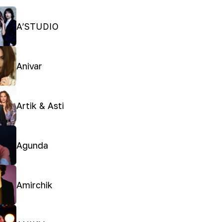
A’STUDIO
Anivar
Artik & Asti
Agunda
Amirchik