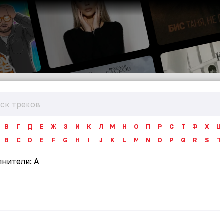
В
Г
Д
Е
Ж
З
И
К
Л
М
Н
О
П
Р
С
Т
Ф
Х
B
C
D
E
F
G
H
I
J
K
L
M
N
O
P
Q
R
S
лнители:
A