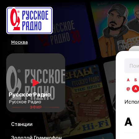
Москва
А
Б
@
A
Русское Радио
Испо
Русское Радио
ЭФИР
A
Станции
Золотой Граммофон