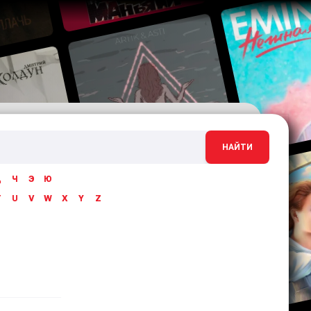
НАЙТИ
Ц
Ч
Э
Ю
T
U
V
W
X
Y
Z