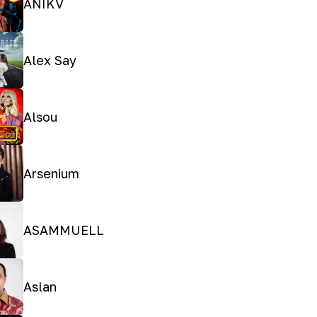
ANIKV
Alex Say
Alsou
Arsenium
ASAMMUELL
Aslan