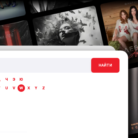
НАЙТИ
Ц
Ч
Э
Ю
T
U
V
W
X
Y
Z