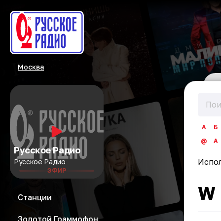
Москва
А
Б
@
A
Русское Радио
Испо
Русское Радио
ЭФИР
W
Станции
Золотой Граммофон