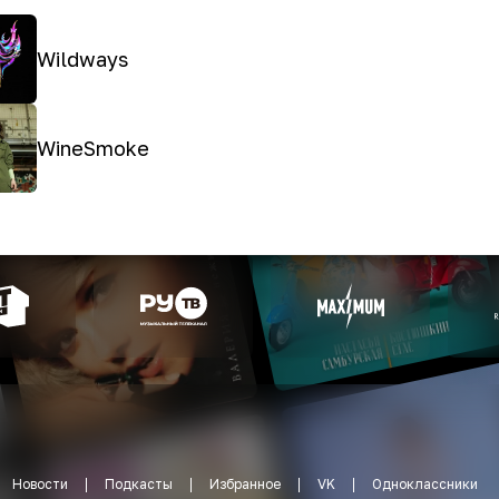
Wildways
WineSmoke
Новости
Подкасты
Избранное
VK
Одноклассники