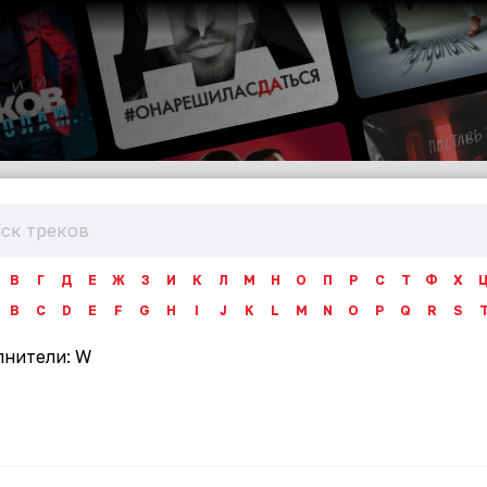
В
Г
Д
Е
Ж
З
И
К
Л
М
Н
О
П
Р
С
Т
Ф
Х
B
C
D
E
F
G
H
I
J
K
L
M
N
O
P
Q
R
S
лнители:
W