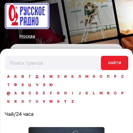
Москва
НАЙТИ
А
Б
В
Г
Д
Е
Ж
З
И
К
Л
М
Н
О
П
Р
С
Т
Ф
Х
Ц
Ч
Э
Ю
@
A
B
C
D
E
F
G
H
I
J
K
L
M
N
O
P
Q
R
S
T
U
V
W
X
Y
Z
Чай
/
24 часа