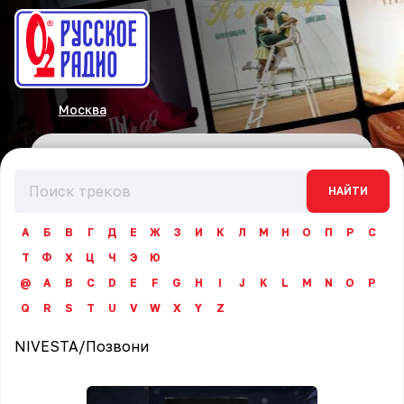
Москва
НАЙТИ
А
Б
В
Г
Д
Е
Ж
З
И
К
Л
М
Н
О
П
Р
С
Т
Ф
Х
Ц
Ч
Э
Ю
@
A
B
C
D
E
F
G
H
I
J
K
L
M
N
O
P
Q
R
S
T
U
V
W
X
Y
Z
NIVESTA
/
Позвони