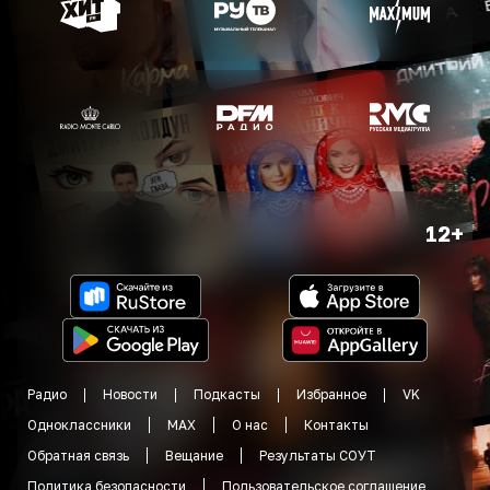
12+
Радио
Новости
Подкасты
Избранное
VK
Одноклассники
MAX
О нас
Контакты
Обратная связь
Вещание
Результаты СОУТ
Политика безопасности
Пользовательское соглашение