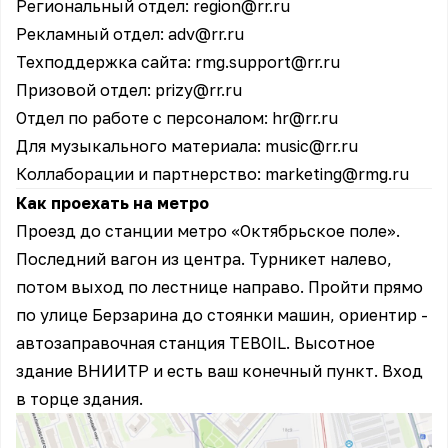
Региональный отдел:
region@rr.ru
Рекламный отдел:
adv@rr.ru
Техподдержка сайта:
rmg.support@rr.ru
Призовой отдел:
prizy@rr.ru
Отдел по работе с персоналом:
hr@rr.ru
Для музыкального материала:
music@rr.ru
Коллаборации и партнерство:
marketing@rmg.ru
Как проехать на метро
Проезд до станции метро «Октябрьское поле».
Последний вагон из центра. Турникет налево,
потом выход по лестнице направо. Пройти прямо
по улице Берзарина до стоянки машин, ориентир -
автозаправочная станция TEBOIL. Высотное
здание ВНИИТР и есть ваш
конечный пункт
. Вход
в торце здания.