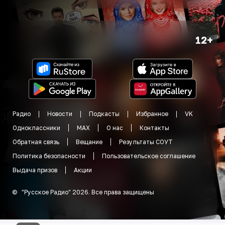
12+
Радио
Новости
Подкасты
Избранное
VK
Одноклассники
MAX
О нас
Контакты
Обратная связь
Вещание
Результаты СОУТ
Политика безопасности
Пользовательское соглашение
Выдача призов
Акции
©
"
Русское Радио
"
2026
.
Все права защищены