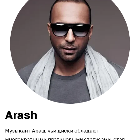
Arash
Музыкант Араш, чьи диски обладают
многократными платиновыми статусами, стал