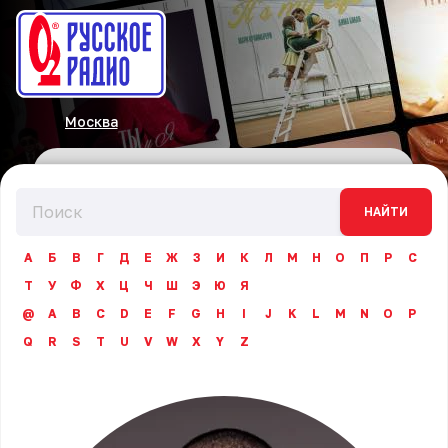
Москва
НАЙТИ
А
Б
В
Г
Д
Е
Ж
З
И
К
Л
М
Н
О
П
Р
С
Т
У
Ф
Х
Ц
Ч
Ш
Э
Ю
Я
@
A
B
C
D
E
F
G
H
I
J
K
L
M
N
O
P
Q
R
S
T
U
V
W
X
Y
Z