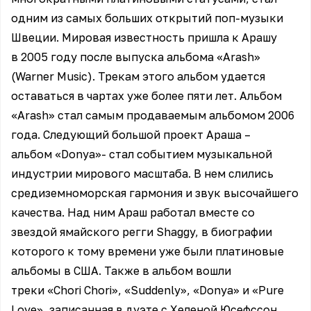
одним из самых больших открытий поп-музыки
Швеции. Мировая известность пришла к Арашу
в 2005 году после выпуска альбома «Arash»
(Warner Music). Трекам этого альбом удается
оставаться в чартах уже более пяти лет. Альбом
«Arash» стал самым продаваемым альбомом 2006
года. Следующий большой проект Араша –
альбом «Donya»- стал событием музыкальной
индустрии мирового масштаба. В нем слились
средиземноморская гармония и звук высочайшего
качества. Над ним Араш работал вместе со
звездой ямайского регги Shaggy, в биографии
которого к тому времени уже были платиновые
альбомы в США. Также в альбом вошли
треки «Chori Chori», «Suddenly», «Donya» и «Pure
Love», записанная в дуэте с Хеленой Юсефссон.