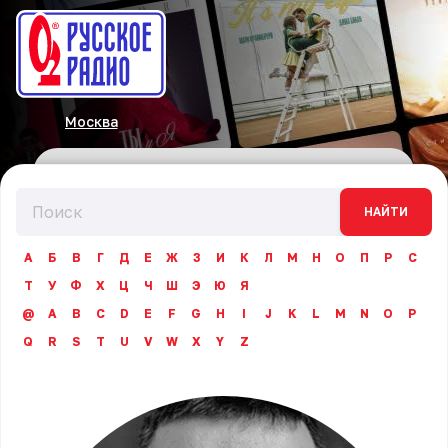
Москва
НАЙТИ
А
Б
В
Г
Д
Е
Ж
З
И
К
Л
М
Н
О
П
Р
С
Т
У
Ф
Х
Ц
Ч
Ш
Э
Ю
Я
@
A
B
C
D
E
F
G
H
I
J
K
L
M
N
O
P
Q
R
S
T
U
V
W
X
Y
Z