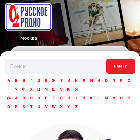
Москва
НАЙТИ
А
Б
В
Г
Д
Е
Ж
З
И
К
Л
М
Н
О
П
Р
С
Т
У
Ф
Х
Ц
Ч
Ш
Э
Ю
Я
@
A
B
C
D
E
F
G
H
I
J
K
L
M
N
O
P
Q
R
S
T
U
V
W
X
Y
Z