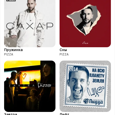
Пружинка
Сны
PIZZA
PIZZA
Завтра
Лифт