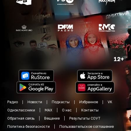
12+
Радио
Новости
Подкасты
Избранное
VK
Одноклассники
MAX
О нас
Контакты
Обратная связь
Вещание
Результаты СОУТ
Политика безопасности
Пользовательское соглашение