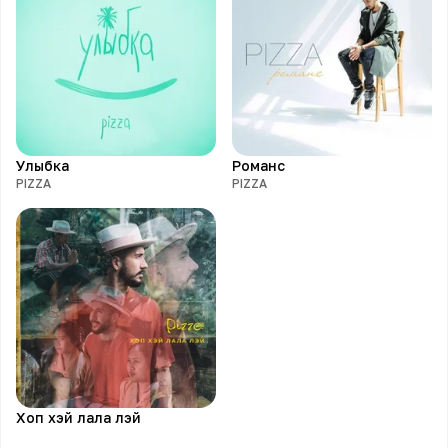
Улыбка
Романс
PIZZA
PIZZA
Хоп хэй лала лэй