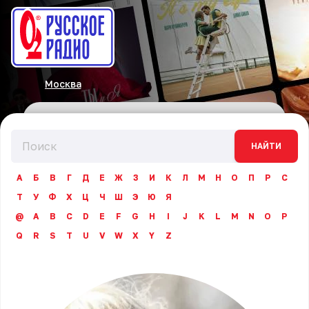
Москва
НАЙТИ
А
Б
В
Г
Д
Е
Ж
З
И
К
Л
М
Н
О
П
Р
С
Т
У
Ф
Х
Ц
Ч
Ш
Э
Ю
Я
@
A
B
C
D
E
F
G
H
I
J
K
L
M
N
O
P
Q
R
S
T
U
V
W
X
Y
Z