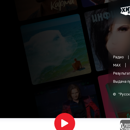
Радио
MAX
Результа
Выдача п
©
"
Русск