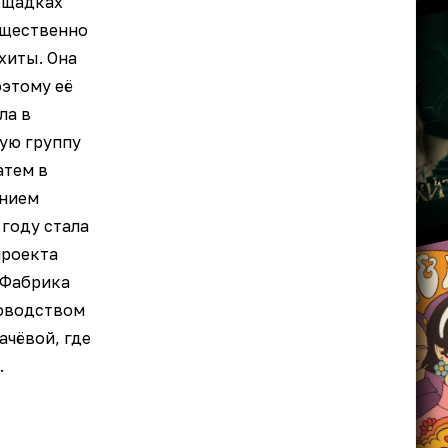
ощадках
ущественно
хиты. Она
оэтому её
ла в
ую группу
атем в
анием
 году стала
проекта
«Фабрика
ководством
ачёвой, где
.