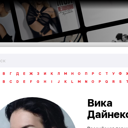
В
Г
Д
Е
Ж
З
И
К
Л
М
Н
О
П
Р
С
Т
У
Ф
B
C
D
E
F
G
H
I
J
K
L
M
N
O
P
Q
R
S
Вика
Дайнек