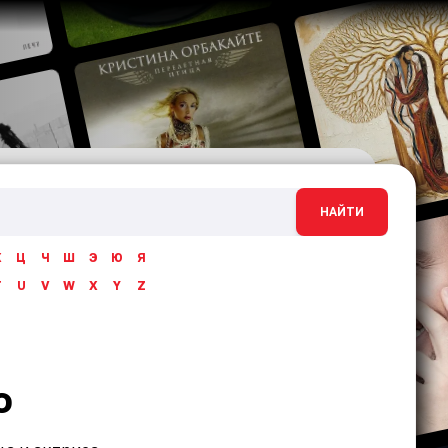
НАЙТИ
Х
Ц
Ч
Ш
Э
Ю
Я
T
U
V
W
X
Y
Z
о