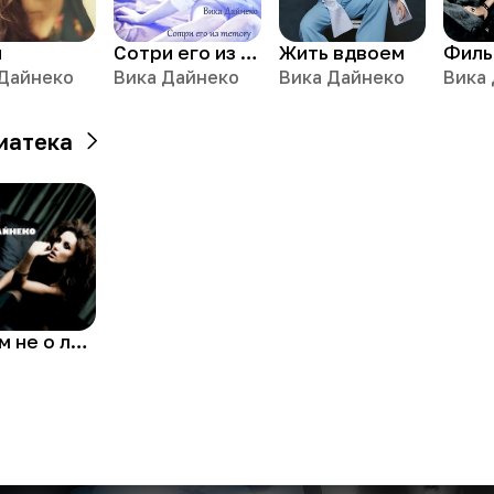
и
Сотри его из memory
Жить вдвоем
 Дайнеко
Вика Дайнеко
Вика Дайнеко
Вика
иатека
Фильм не о любви