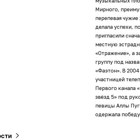
музыкальных пл
Мирного, преим
перепевая чужие 
делала успехи, п
пригласили снача
местную эстрадн
«Отражение», а з
группу под назв
«Фаэтон». В 2004
участницей теле
Первого канала 
звёзд 5» под ру
певицы Аллы Пуг
одержала победу
ости