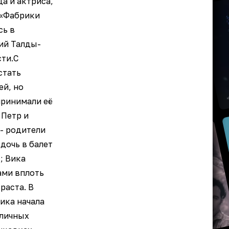
а и актриса,
 «Фабрики
сь в
ий Талды-
сти.С
стать
ей, но
принимали её
 Петр и
- родители
 дочь в балет
; Вика
ами вплоть
раста. В
ика начала
зличных