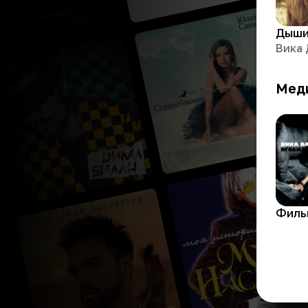
Дыш
Вика
Мед