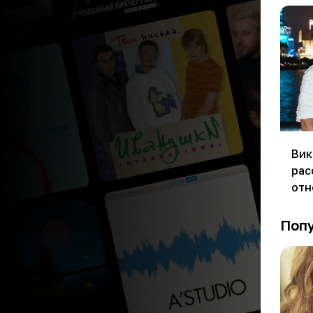
Вик
рас
отн
Поп