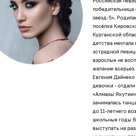
Российская певиц
победительница
звёзд-5». Родила
посёлке Кировск
Курганской обла
детства мечтала 
эстрадной певиц
взрослые не вос
желание всерьез.
Евгения Дайнеко 
девочки - отдали
«Алмазы Якутии»
занималась танц
до 11-летнего воз
школьные годы В
выступать на ра