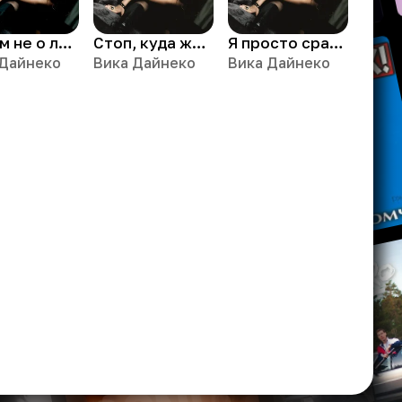
Фильм не о любви
Стоп, куда же я иду
Я просто сразу от тебя уйду
 Дайнеко
Вика Дайнеко
Вика Дайнеко