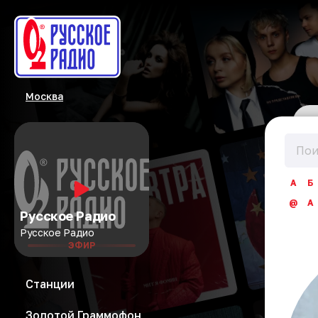
Москва
А
Б
@
A
Русское Радио
Русское Радио
ЭФИР
Станции
Золотой Граммофон