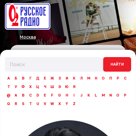
Москва
НАЙТИ
А
Б
В
Г
Д
Е
Ж
З
И
К
Л
М
Н
О
П
Р
С
Т
У
Ф
Х
Ц
Ч
Ш
Э
Ю
Я
@
A
B
C
D
E
F
G
H
I
J
K
L
M
N
O
P
Q
R
S
T
U
V
W
X
Y
Z