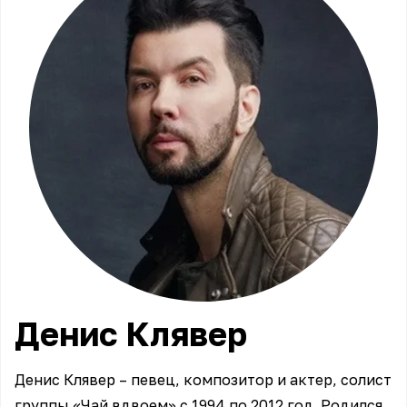
Денис
Клявер
Денис Клявер – певец, композитор и актер, солист
группы «Чай вдвоем» с 1994 по 2012 год. Родился