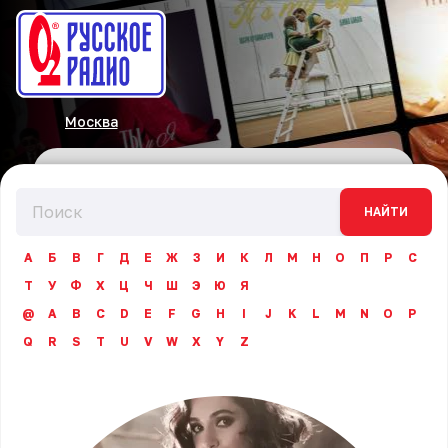
Москва
НАЙТИ
А
Б
В
Г
Д
Е
Ж
З
И
К
Л
М
Н
О
П
Р
С
Т
У
Ф
Х
Ц
Ч
Ш
Э
Ю
Я
@
A
B
C
D
E
F
G
H
I
J
K
L
M
N
O
P
Q
R
S
T
U
V
W
X
Y
Z