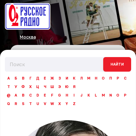
Москва
НАЙТИ
А
Б
В
Г
Д
Е
Ж
З
И
К
Л
М
Н
О
П
Р
С
Т
У
Ф
Х
Ц
Ч
Ш
Э
Ю
Я
@
A
B
C
D
E
F
G
H
I
J
K
L
M
N
O
P
Q
R
S
T
U
V
W
X
Y
Z