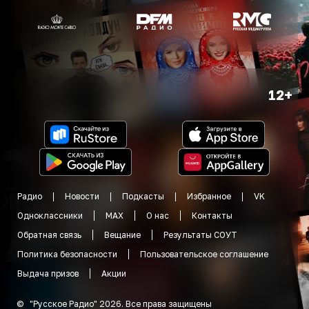
12+
Радио
Новости
Подкасты
Избранное
VK
Одноклассники
MAX
О нас
Контакты
Обратная связь
Вещание
Результаты СОУТ
Политика безопасности
Пользовательское соглашение
Выдача призов
Акции
©
"
Русское Радио
"
2026
.
Все права защищены