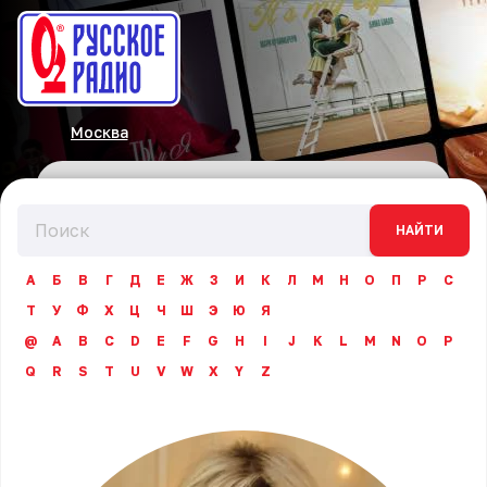
Москва
НАЙТИ
А
Б
В
Г
Д
Е
Ж
З
И
К
Л
М
Н
О
П
Р
С
Т
У
Ф
Х
Ц
Ч
Ш
Э
Ю
Я
@
A
B
C
D
E
F
G
H
I
J
K
L
M
N
O
P
Q
R
S
T
U
V
W
X
Y
Z