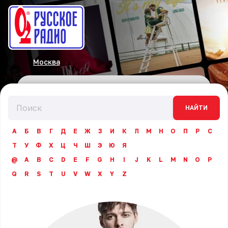
Москва
НАЙТИ
А
Б
В
Г
Д
Е
Ж
З
И
К
Л
М
Н
О
П
Р
С
Т
У
Ф
Х
Ц
Ч
Ш
Э
Ю
Я
@
A
B
C
D
E
F
G
H
I
J
K
L
M
N
O
P
Q
R
S
T
U
V
W
X
Y
Z