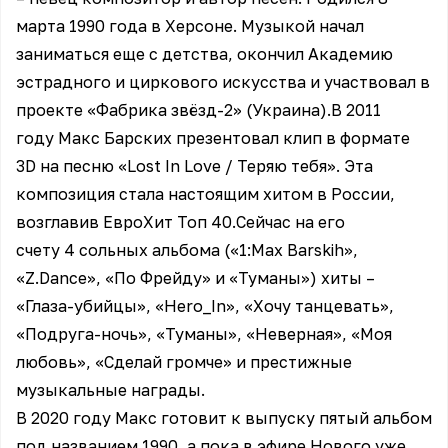
марта 1990 года в Херсоне. Музыкой начал
заниматься еще с детства, окончил Академию
эстрадного и циркового искусства и участвовал в
проекте «Фабрика звёзд-2» (Украина).В 2011
году Макс Барских презентовал клип в формате
3D на песню «Lost In Love / Теряю тебя». Эта
композиция стала настоящим хитом в России,
возглавив ЕвроХит Топ 40.Сейчас на его
счету 4 сольных альбома («1:Max Barskih»,
«Z.Dance», «По Фрейду» и «Туманы») хиты –
«Глаза-убийцы», «Hero_In», «Хочу танцевать»,
«Подруга-ночь», «Туманы», «Неверная», «Моя
любовь», «Сделай громче» и престижные
музыкальные награды.
В 2020 году Макс готовит к выпуску пятый альбом
под названием 1990, а пока в эфире Нового уже