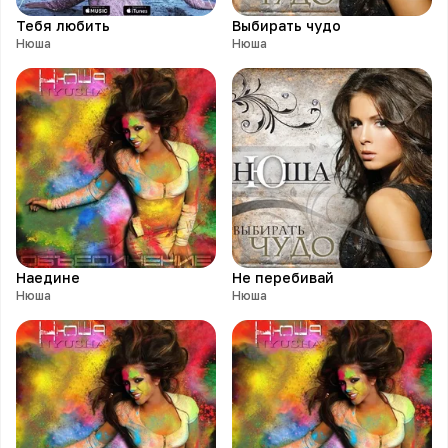
Тебя любить
Выбирать чудо
Нюша
Нюша
Наедине
Не перебивай
Нюша
Нюша