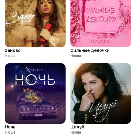
Заново
Сильные девочки
Нюша
Нюша
Ночь
Целуй
Нюша
Нюша