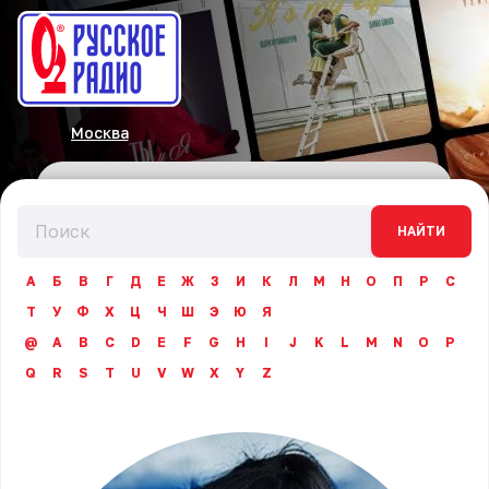
Москва
НАЙТИ
А
Б
В
Г
Д
Е
Ж
З
И
К
Л
М
Н
О
П
Р
С
Т
У
Ф
Х
Ц
Ч
Ш
Э
Ю
Я
@
A
B
C
D
E
F
G
H
I
J
K
L
M
N
O
P
Q
R
S
T
U
V
W
X
Y
Z