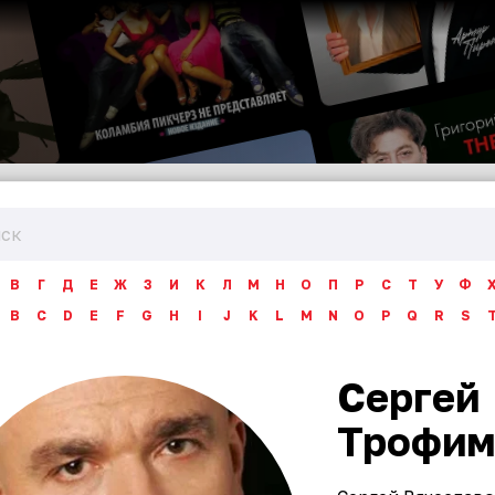
В
Г
Д
Е
Ж
З
И
К
Л
М
Н
О
П
Р
С
Т
У
Ф
B
C
D
E
F
G
H
I
J
K
L
M
N
O
P
Q
R
S
Сергей
Трофим