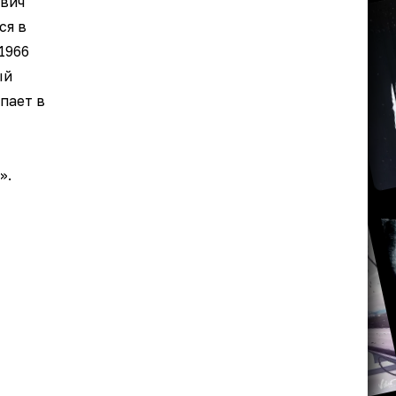
ович
ся в
1966
ый
пает в
».