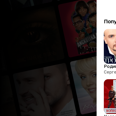
Поп
Роди