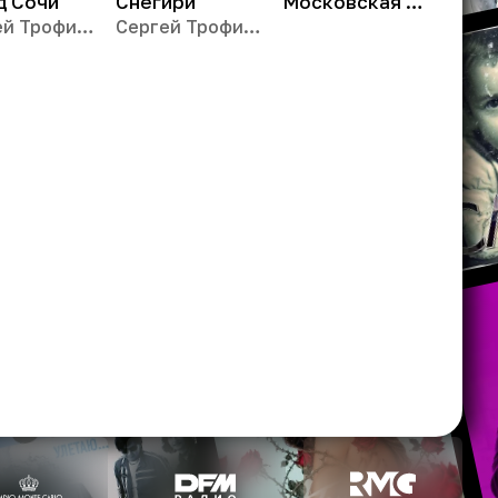
д Сочи
Снегири
Московская песня
Сергей Трофимов
Сергей Трофимов