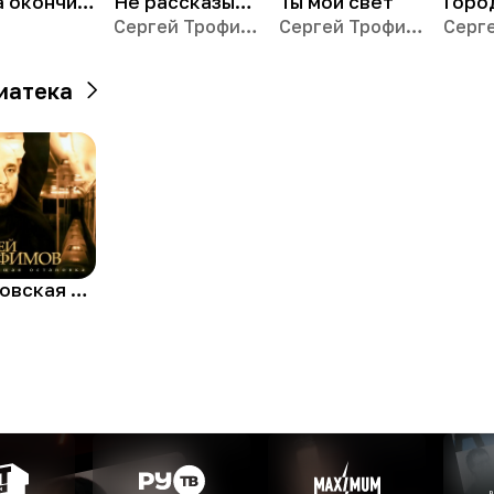
Когда окончится война
Не рассказывай
Ты мой свет
Горо
Сергей Трофимов
Сергей Трофимов
иатека
Московская песня