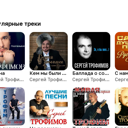
улярные треки
на
Кем мы были для Отчизны
Баллада о солдате
С на
Сергей Трофимов
Сергей Трофимов
Сергей Трофимов