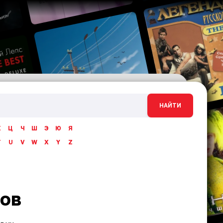
НАЙТИ
Х
Ц
Ч
Ш
Э
Ю
Я
T
U
V
W
X
Y
Z
ов