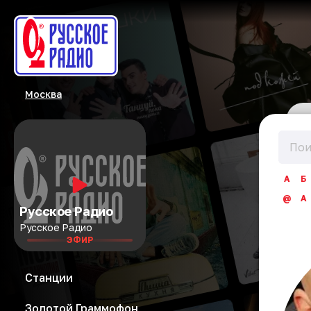
Москва
А
Б
@
A
Русское Радио
Русское Радио
ЭФИР
Станции
Золотой Граммофон