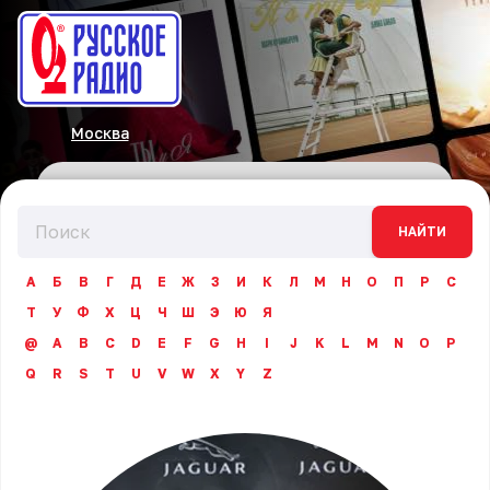
Москва
НАЙТИ
А
Б
В
Г
Д
Е
Ж
З
И
К
Л
М
Н
О
П
Р
С
Т
У
Ф
Х
Ц
Ч
Ш
Э
Ю
Я
@
A
B
C
D
E
F
G
H
I
J
K
L
M
N
O
P
Q
R
S
T
U
V
W
X
Y
Z