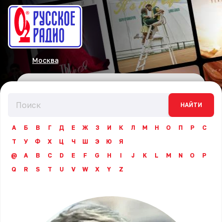
Москва
НАЙТИ
А
Б
В
Г
Д
Е
Ж
З
И
К
Л
М
Н
О
П
Р
С
Т
У
Ф
Х
Ц
Ч
Ш
Э
Ю
Я
@
A
B
C
D
E
F
G
H
I
J
K
L
M
N
O
P
Q
R
S
T
U
V
W
X
Y
Z