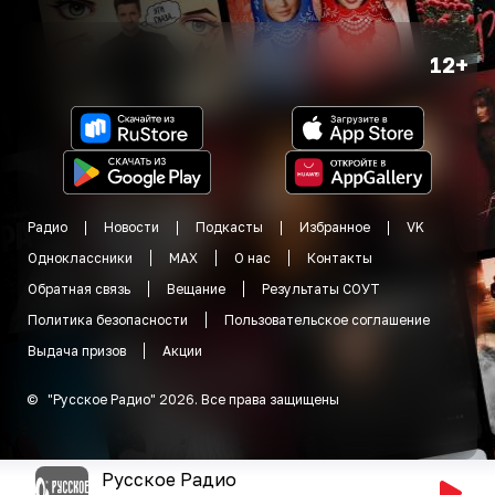
12+
Радио
Новости
Подкасты
Избранное
VK
Одноклассники
MAX
О нас
Контакты
Обратная связь
Вещание
Результаты СОУТ
Политика безопасности
Пользовательское соглашение
Выдача призов
Акции
©
"
Русское Радио
"
2026
.
Все права защищены
Русское Радио