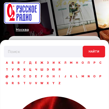
Москва
НАЙТИ
А
Б
В
Г
Д
Е
Ж
З
И
К
Л
М
Н
О
П
Р
С
Т
У
Ф
Х
Ц
Ч
Ш
Э
Ю
Я
@
A
B
C
D
E
F
G
H
I
J
K
L
M
N
O
P
Q
R
S
T
U
V
W
X
Y
Z