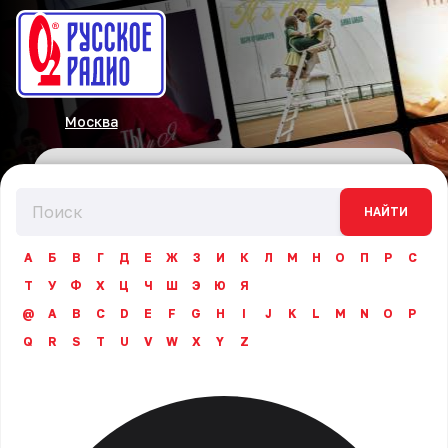
Москва
НАЙТИ
А
Б
В
Г
Д
Е
Ж
З
И
К
Л
М
Н
О
П
Р
С
Т
У
Ф
Х
Ц
Ч
Ш
Э
Ю
Я
@
A
B
C
D
E
F
G
H
I
J
K
L
M
N
O
P
Q
R
S
T
U
V
W
X
Y
Z