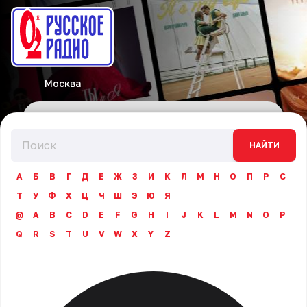
Москва
НАЙТИ
А
Б
В
Г
Д
Е
Ж
З
И
К
Л
М
Н
О
П
Р
С
Т
У
Ф
Х
Ц
Ч
Ш
Э
Ю
Я
@
A
B
C
D
E
F
G
H
I
J
K
L
M
N
O
P
Q
R
S
T
U
V
W
X
Y
Z