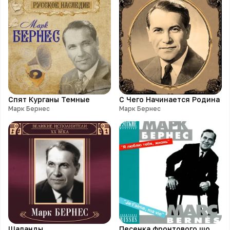
Спят Курганы Темные
С Чего Начинается Родина
Марк Бернес
Марк Бернес
Шаланды
Песенка фронтового шофера