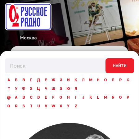
Москва
НАЙТИ
А
Б
В
Г
Д
Е
Ж
З
И
К
Л
М
Н
О
П
Р
С
Т
У
Ф
Х
Ц
Ч
Ш
Э
Ю
Я
@
A
B
C
D
E
F
G
H
I
J
K
L
M
N
O
P
Q
R
S
T
U
V
W
X
Y
Z