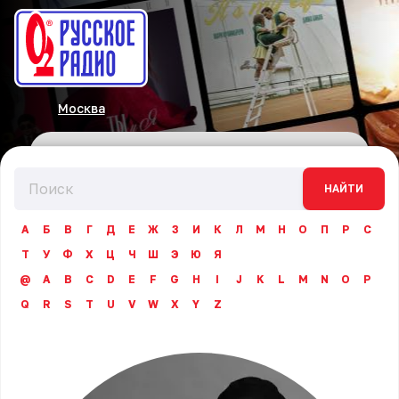
Москва
НАЙТИ
А
Б
В
Г
Д
Е
Ж
З
И
К
Л
М
Н
О
П
Р
С
Т
У
Ф
Х
Ц
Ч
Ш
Э
Ю
Я
@
A
B
C
D
E
F
G
H
I
J
K
L
M
N
O
P
Q
R
S
T
U
V
W
X
Y
Z