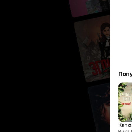
Поп
Катю
Вика 