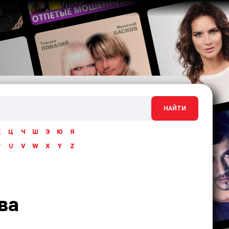
НАЙТИ
Х
Ц
Ч
Ш
Э
Ю
Я
T
U
V
W
X
Y
Z
ва