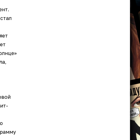
ент.
 стал
яет
ает
олнце»
ла,
овой
ит-
ю
грамму