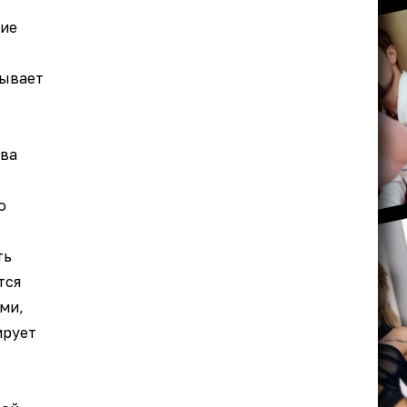
ие
сывает
ва
о
ть
тся
ми,
ирует