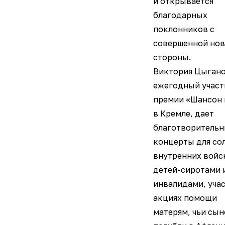
и открывается
благодарных
поклонников с
совершенной но
стороны.
Виктория Цыган
ежегодный участ
премии «Шансон 
в Кремле, дает
благотворитель
концерты для со
внутренних войс
детей-сиротами 
инвалидами, учас
акциях помощи
матерям, чьи сын