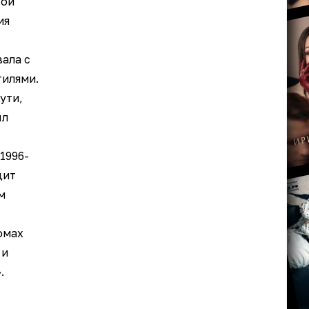
кой
ия
ала с
илями.
ути,
ыл
1996-
дит
м
омах
 и
.