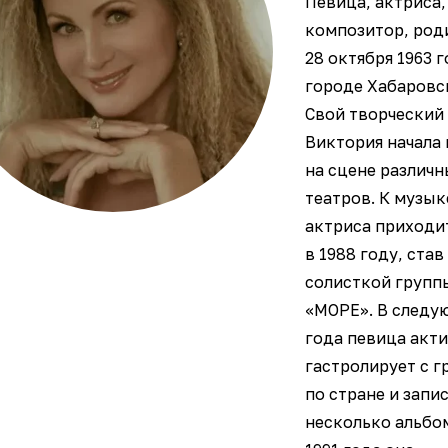
Певица, актриса,
композитор, род
28 октября 1963 г
городе Хабаровс
Свой творческий
Виктория начала 
на сцене различ
театров. К музык
актриса приходи
в 1988 году, став
солисткой групп
«МОРЕ». В следу
года певица акт
гастролирует с г
по стране и запи
несколько альбом