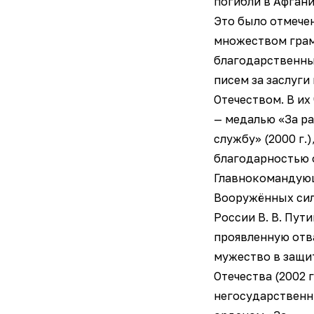
погибли в Афгани
Это было отмече
множеством грам
благодарственн
писем за заслуги
Отечеством. В их
— медалью «За р
службу» (2000 г.)
благодарностью 
Главнокомандую
Вооружённых си
России В. В. Пути
проявленную отв
мужество в защи
Отечества (2002 г
негосударствен