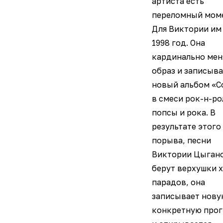
артиста есть
переломный мом
Для Виктории им
1998 год. Она
кардинально мен
образ и записыв
новый альбом «С
в смеси рок-н-ро
попсы и рока. В
результате этого
порыва, песни
Виктории Цыган
берут верхушки х
парадов, она
записывает нову
конкретную про