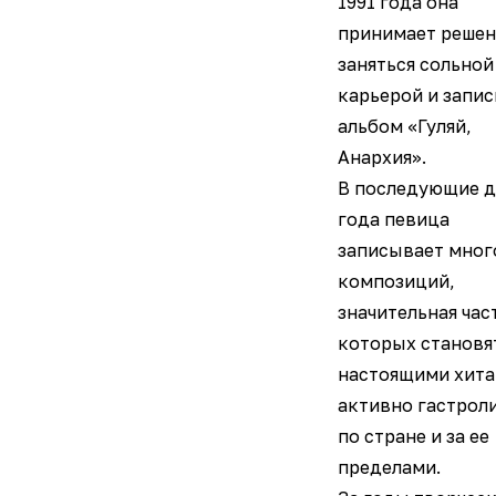
1991 года она
принимает решен
заняться сольной
карьерой и запи
альбом «Гуляй,
Анархия».
В последующие д
года певица
записывает мног
композиций,
значительная час
которых становя
настоящими хита
активно гастрол
по стране и за ее
пределами.