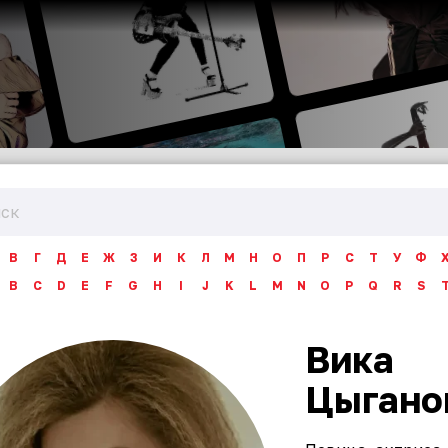
В
Г
Д
Е
Ж
З
И
К
Л
М
Н
О
П
Р
С
Т
У
Ф
B
C
D
E
F
G
H
I
J
K
L
M
N
O
P
Q
R
S
Вика
Цыгано