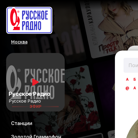
Москва
А
Б
@
A
Русское Радио
Русское Радио
ЭФИР
Станции
Золотой Граммофон