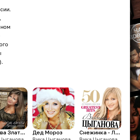
сии.
,
еном
о
ого
ы
).
Москва Златоглавая
Дед Мороз
Снежинка - Любовь
 Цыганова
Вика Цыганова
Вика Цыганова