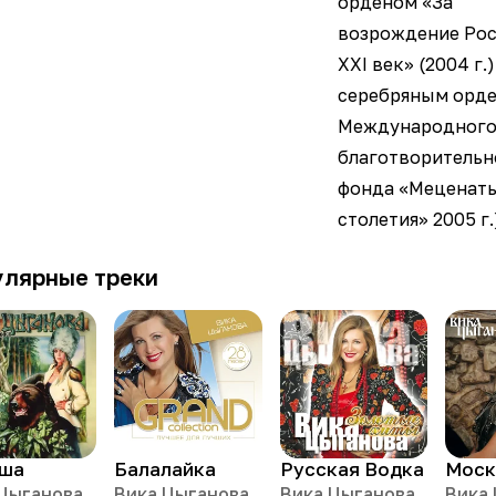
орденом «За
возрождение Рос
XXI век» (2004 г.)
серебряным орд
Международног
благотворительн
фонда «Меценат
столетия» 2005 г.
улярные треки
ша
Балалайка
Русская Водка
Цыганова
Вика Цыганова
Вика Цыганова
Вика