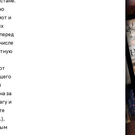
стане.
но
от и
ых
 перед
 числе
атную
,
от
щего
л
на за
агу и
те
.),
ным