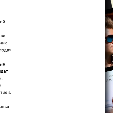
вой
ова
ник
года»
ные
лдат
к,
и
тие в
овья