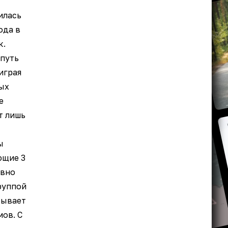
илась
ода в
к.
 путь
играя
ных
е
т лишь
ы
ющие 3
ивно
руппой
сывает
ов. С